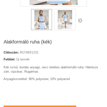
Alakformáló ruha (kék)
Cikkszám:
RU7483/1231
Feltétel:
Új termék
Kék színű, bordás anyagú, necc betétes alakformáló ruha. Hátrésze
zárt, cipzáras. Rugalmas.
Anyagösszetétel: 90% polyester, 10% polyamid