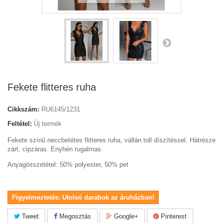
Fekete flitteres ruha
Cikkszám:
RU6145/1231
Feltétel:
Új termék
Fekete színű neccbetétes flitteres ruha, vállán toll díszítéssel. Hátrésze
zárt, cipzáras. Enyhén rugalmas.
Anyagösszetétel: 50% polyester, 50% pet
Figyelmeztetés: Utolsó darabok az áruházban!
Tweet
Megosztás
Google+
Pinterest