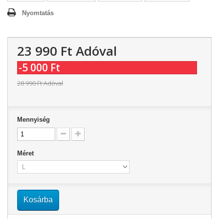
Nyomtatás
23 990 Ft‎
Adóval
-5 000 Ft‎
28 990 Ft‎
Adóval
Mennyiség
Méret
Kosárba