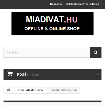
Kapcsolat
Bejelentkezés/Regisztráció
Kosár
(üres)
Ruha, Alkalmi ruha
Fekete flitteres ruha