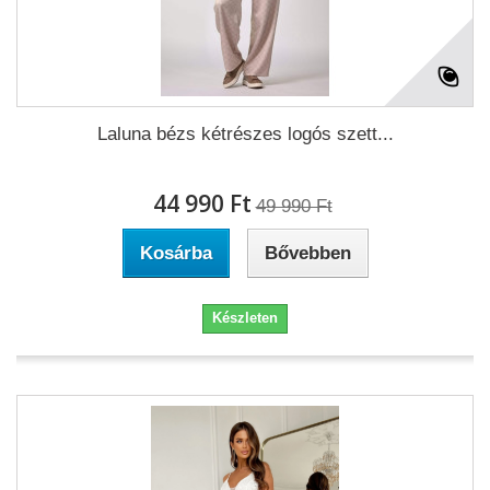
Laluna bézs kétrészes logós szett...
44 990 Ft‎
49 990 Ft‎
Kosárba
Bővebben
Készleten