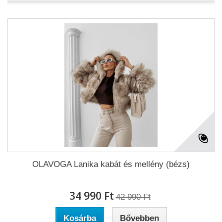
OLAVOGA Lanika kabát és mellény (bézs)
34 990 Ft‎
42 990 Ft‎
Kosárba
Bővebben