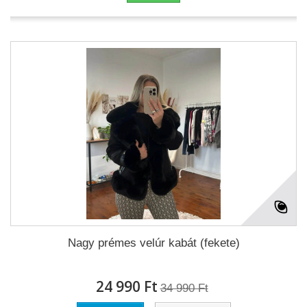
Nagy prémes velúr kabát (fekete)
24 990 Ft‎
34 990 Ft‎