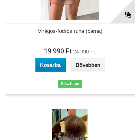
Virágos-fodros ruha (barna)
19 990 Ft‎
24 990 Ft‎
Kosárba
Bővebben
Készleten