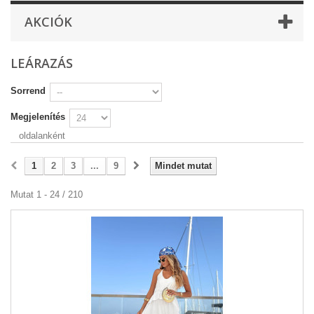
AKCIÓK
LEÁRAZÁS
Sorrend
Megjelenítés
oldalanként
1
2
3
...
9
Mindet mutat
Mutat 1 - 24 / 210