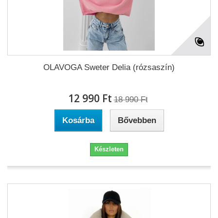
OLAVOGA Sweter Delia (rózsaszín)
12 990 Ft‎
18 990 Ft‎
Kosárba
Bővebben
Készleten