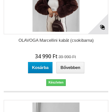
OLAVOGA Marcellini kabát (csokibarna)
34 990 Ft‎
39 990 Ft‎
Kosárba
Bővebben
Készleten