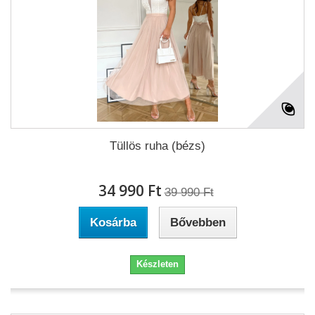
Tüllös ruha (bézs)
34 990 Ft‎
39 990 Ft‎
Kosárba
Bővebben
Készleten