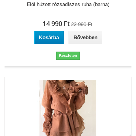
Elöl húzott rózsadíszes ruha (barna)
14 990 Ft‎
22 990 Ft‎
Kosárba
Bővebben
Készleten