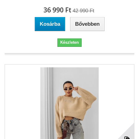
36 990 Ft‎
42 990 Ft‎
Kosárba
Bővebben
Készleten