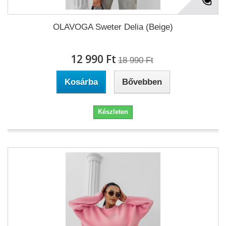
OLAVOGA Sweter Delia (Beige)
12 990 Ft‎
18 990 Ft‎
Kosárba
Bővebben
Készleten