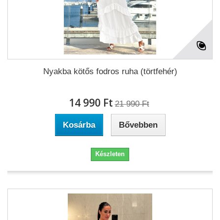
Nyakba kötős fodros ruha (törtfehér)
14 990 Ft‎
21 990 Ft‎
Kosárba
Bővebben
Készleten