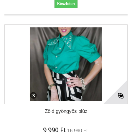
Készleten
Zöld gyöngyös blúz
9 990 Ft‎
16 990 Ft‎