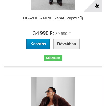
OLAVOGA MINO kabát (vajszínű)
34 990 Ft‎
39 990 Ft‎
Kosárba
Bővebben
Készleten