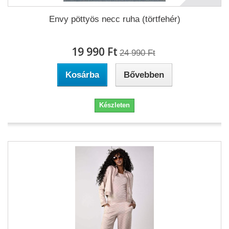
Envy pöttyös necc ruha (törtfehér)
19 990 Ft‎
24 990 Ft‎
Kosárba
Bővebben
Készleten