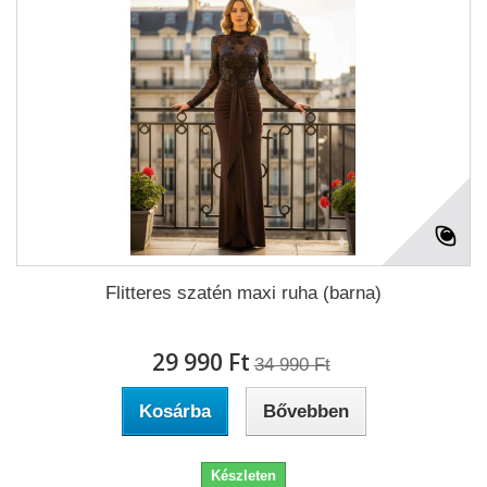
Flitteres szatén maxi ruha (barna)
29 990 Ft‎
34 990 Ft‎
Kosárba
Bővebben
Készleten