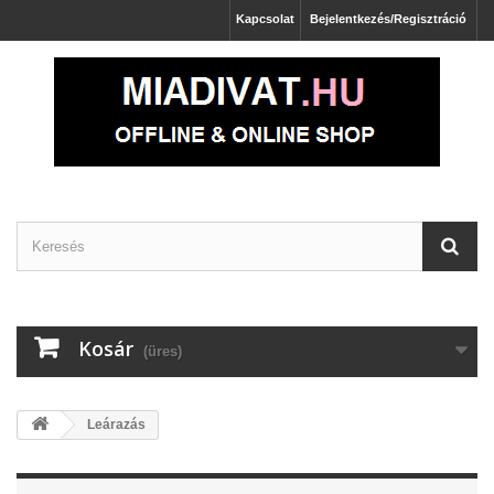
Kapcsolat
Bejelentkezés/Regisztráció
Kosár
(üres)
Leárazás