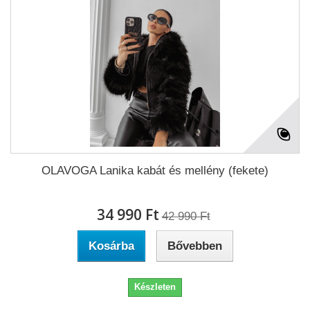
OLAVOGA Lanika kabát és mellény (fekete)
34 990 Ft‎
42 990 Ft‎
Kosárba
Bővebben
Készleten