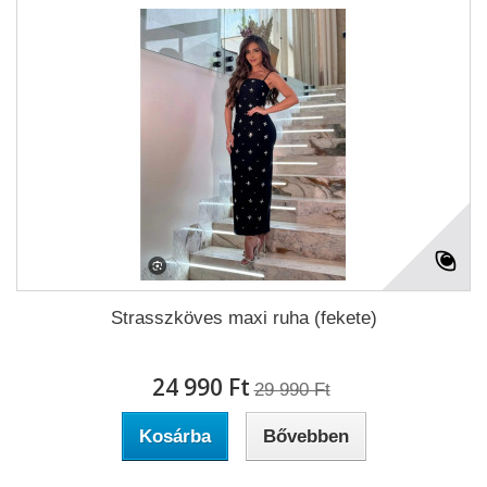
Strasszköves maxi ruha (fekete)
24 990 Ft‎
29 990 Ft‎
Kosárba
Bővebben