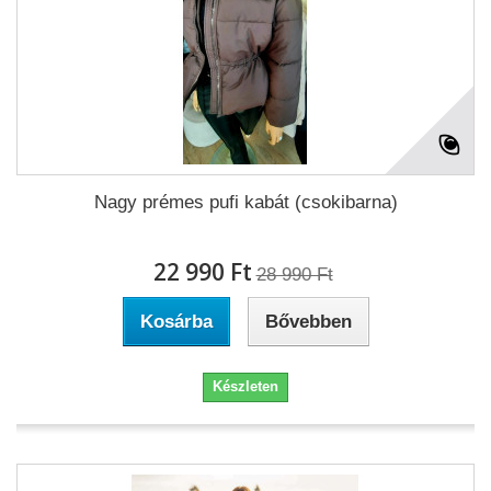
Nagy prémes pufi kabát (csokibarna)
22 990 Ft‎
28 990 Ft‎
Kosárba
Bővebben
Készleten