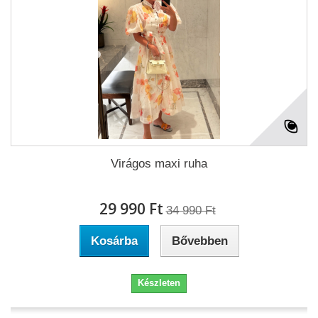
Virágos maxi ruha
29 990 Ft‎
34 990 Ft‎
Kosárba
Bővebben
Készleten