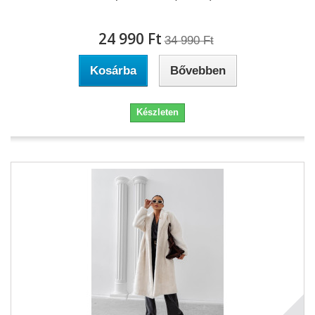
24 990 Ft‎
34 990 Ft‎
Kosárba
Bővebben
Készleten