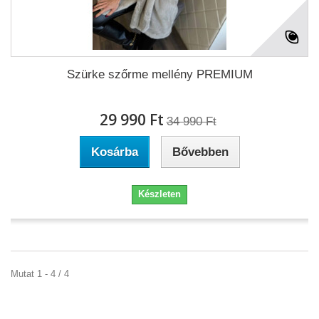
Szürke szőrme mellény PREMIUM
29 990 Ft‎
34 990 Ft‎
Kosárba
Bővebben
Készleten
Mutat 1 - 4 / 4