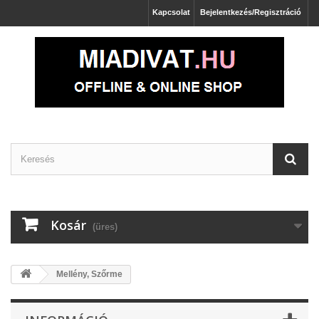
Kapcsolat
Bejelentkezés/Regisztráció
Kosár
(üres)
Mellény, Szőrme