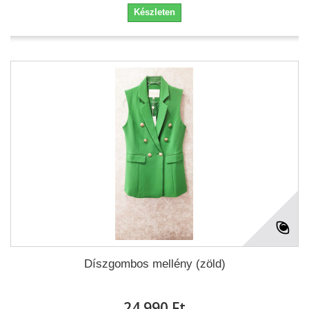
Készleten
Díszgombos mellény (zöld)
24 990 Ft‎