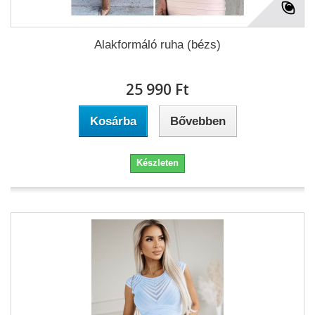
Alakformáló ruha (bézs)
25 990 Ft‎
Kosárba
Bővebben
Készleten