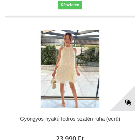
Készleten
Gyöngyös nyakú fodros szatén ruha (ecrü)
23 990 Ft‎