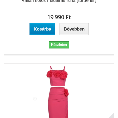
Vállán kötős madeirás ruha (törtfehér)
19 990 Ft‎
Kosárba
Bővebben
Készleten