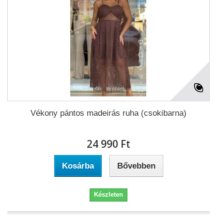
Vékony pántos madeirás ruha (csokibarna)
24 990 Ft‎
Kosárba
Bővebben
Készleten