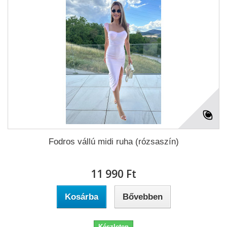
Fodros vállú midi ruha (rózsaszín)
11 990 Ft‎
Kosárba
Bővebben
Készleten