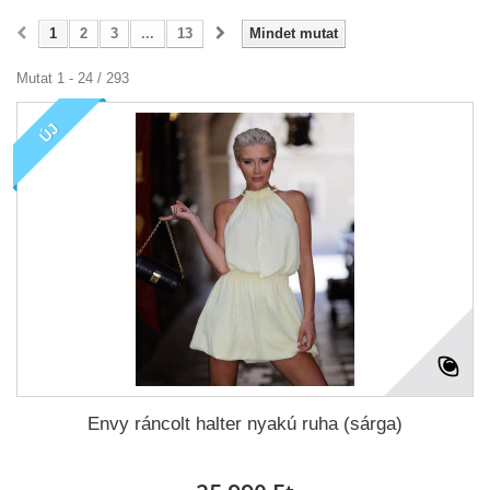
1
2
3
...
13
Mindet mutat
Mutat 1 - 24 / 293
ÚJ
Envy ráncolt halter nyakú ruha (sárga)