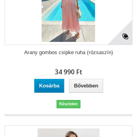
Arany gombos csipke ruha (rózsaszín)
34 990 Ft‎
Kosárba
Bővebben
Készleten