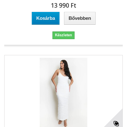
13 990 Ft‎
Kosárba
Bővebben
Készleten