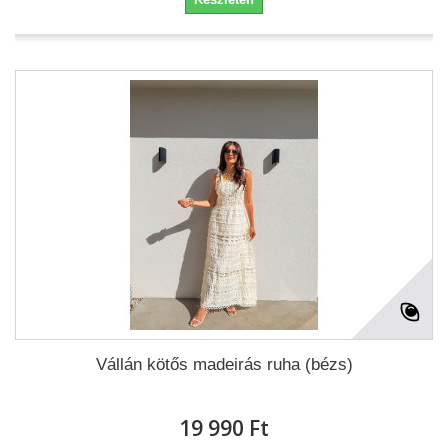
Vállán kötős madeirás ruha (bézs)
19 990 Ft‎