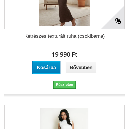
Kétrészes texturált ruha (csokibarna)
19 990 Ft‎
Kosárba
Bővebben
Készleten