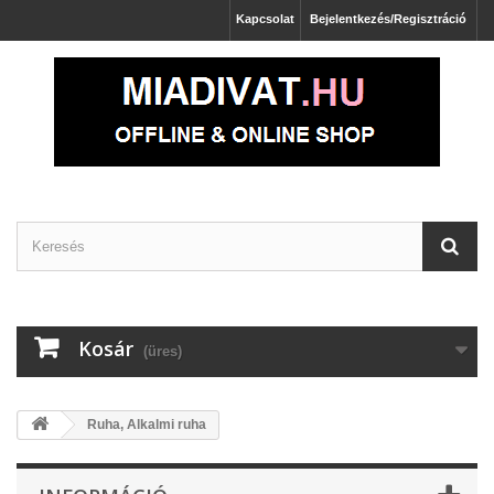
Kapcsolat
Bejelentkezés/Regisztráció
Kosár
(üres)
Ruha, Alkalmi ruha