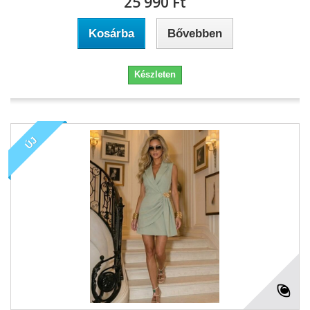
25 990 Ft‎
Kosárba
Bővebben
Készleten
ÚJ