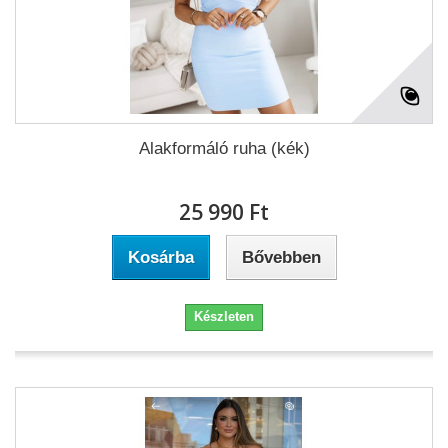
Alakformáló ruha (kék)
25 990 Ft‎
Kosárba
Bővebben
Készleten