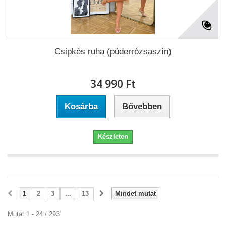
Csipkés ruha (púderrózsaszín)
34 990 Ft‎
Kosárba
Bővebben
Készleten
1
2
3
...
13
Mindet mutat
Mutat 1 - 24 / 293