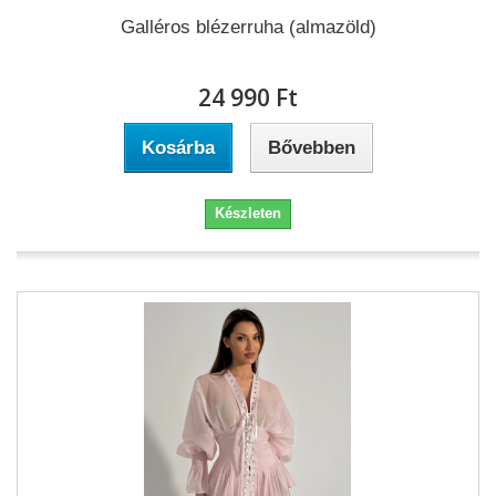
Galléros blézerruha (almazöld)
24 990 Ft‎
Kosárba
Bővebben
Készleten