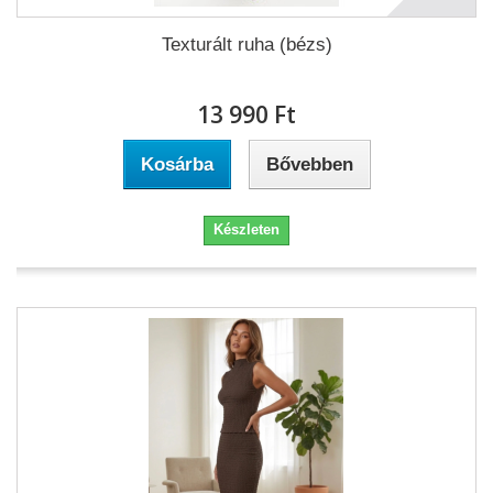
Texturált ruha (bézs)
13 990 Ft‎
Kosárba
Bővebben
Készleten