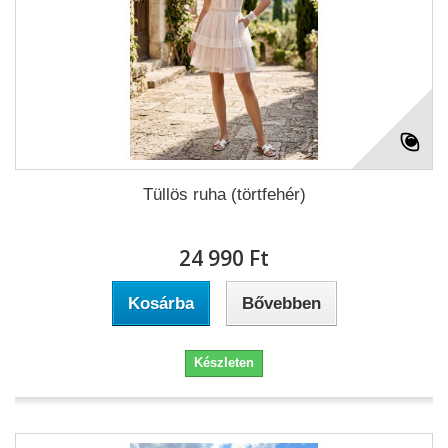
Tüllös ruha (törtfehér)
24 990 Ft‎
Kosárba
Bővebben
Készleten