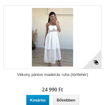
Vékony pántos madeirás ruha (törtfehér)
24 990 Ft‎
Kosárba
Bővebben