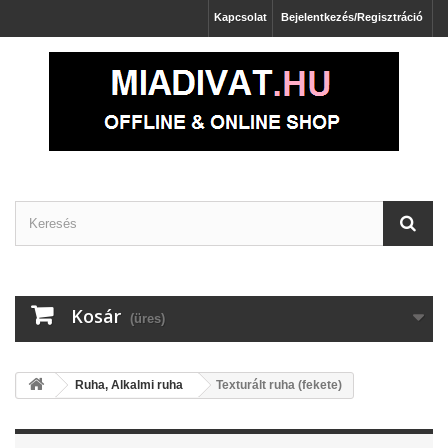
Kapcsolat
Bejelentkezés/Regisztráció
Kosár
(üres)
Ruha, Alkalmi ruha
Texturált ruha (fekete)