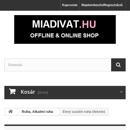
Kapcsolat
Bejelentkezés/Regisztráció
Kosár
(üres)
Ruha, Alkalmi ruha
Envy szatén ruha (fekete)