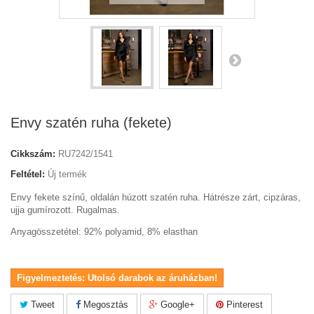
Envy szatén ruha (fekete)
Cikkszám:
RU7242/1541
Feltétel:
Új termék
Envy fekete színű, oldalán húzott szatén ruha. Hátrésze zárt, cipzáras,
ujja gumírozott. Rugalmas.
Anyagösszetétel: 92% polyamid, 8% elasthan
Figyelmeztetés: Utolsó darabok az áruházban!
Tweet
Megosztás
Google+
Pinterest