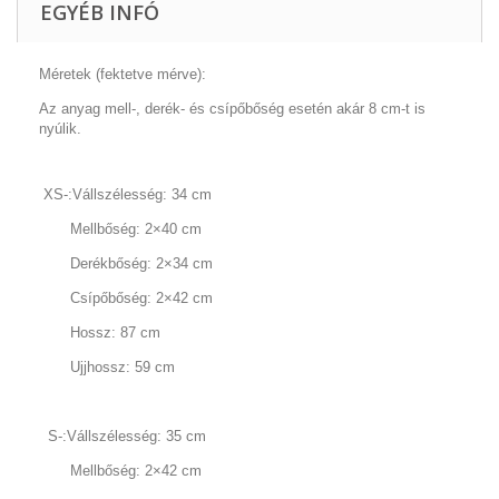
EGYÉB INFÓ
Méretek (fektetve mérve):
Az anyag mell-, derék- és csípőbőség esetén akár 8 cm-t is
nyúlik.
XS-:Vállszélesség: 34 cm
Mellbőség: 2×40 cm
Derékbőség: 2×34 cm
Csípőbőség: 2×42 cm
Hossz: 87 cm
Ujjhossz: 59 cm
S-:Vállszélesség: 35 cm
Mellbőség: 2×42 cm