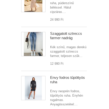
ruha, púderszínű
béléssel. Hátul
cipzáras....
24 990 Ft‎
Szaggatott sztreccs
farmer nadrág
Kék színű, magas derekú
szaggatott sztreccs
farmer, teljesen szűk...
12 990 Ft‎
Envy fodros tűpöttyös
ruha
Envy neoprén fodros,
tűpöttyös ruha. Enyhén
rugalmas.
Anyagösszetétel:...