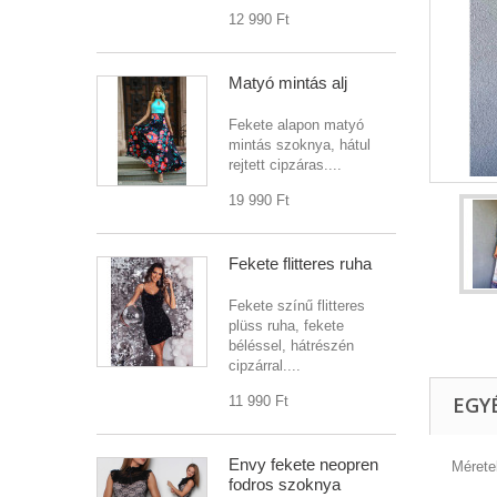
12 990 Ft‎
Matyó mintás alj
Fekete alapon matyó
mintás szoknya, hátul
rejtett cipzáras....
19 990 Ft‎
Fekete flitteres ruha
Fekete színű flitteres
plüss ruha, fekete
béléssel, hátrészén
cipzárral....
EGY
11 990 Ft‎
Envy fekete neopren
Mérete
fodros szoknya