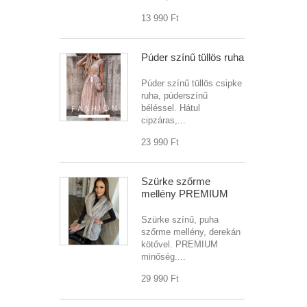
13 990 Ft‎
Púder színű tüllös ruha
Púder színű tüllös csipke
ruha, púderszínű
béléssel. Hátul
cipzáras,...
23 990 Ft‎
Szürke szőrme
mellény PREMIUM
Szürke színű, puha
szőrme mellény, derekán
kötővel. PREMIUM
minőség....
29 990 Ft‎