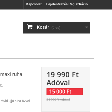
Kapcsolat
Bejelentkezés/Regisztráció
Kosár
(üres)
19 990 Ft‎
maxi ruha
Adóval
31
-15 000 Ft‎
34 990 Ft‎
Adóval
 rövid ujjú ruha övvel.