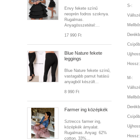
S-:
Envy fekete színű
neoprén fodros szoknya.
Vállsz
Rugalmas.
Mellbő
Anyagösszetétel:...
Derékb
17 990 Ft‎
Csípőb
Blue Nature fekete
Ujjhos
leggings
Hossz:
Blue Nature fekete színű,
vastagabb pamut hatású
M-:
anyagból készült...
Vállsz
8 990 Ft‎
Mellbő
Derékb
Farmer ing középkék
Csípőb
Sztreccs farmer ing,
Ujjhos
középkék árnyalat.
Rugalmas. Anyag: 62%
Hossz:
cotton, 33%...