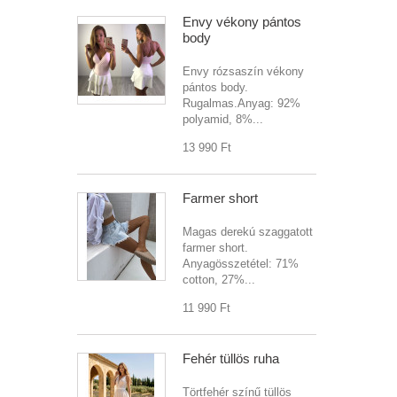
Envy vékony pántos
body
Envy rózsaszín vékony
pántos body.
Rugalmas.Anyag: 92%
polyamid, 8%...
13 990 Ft‎
Farmer short
Magas derekú szaggatott
farmer short.
Anyagösszetétel: 71%
cotton, 27%...
11 990 Ft‎
Fehér tüllös ruha
Törtfehér színű tüllös