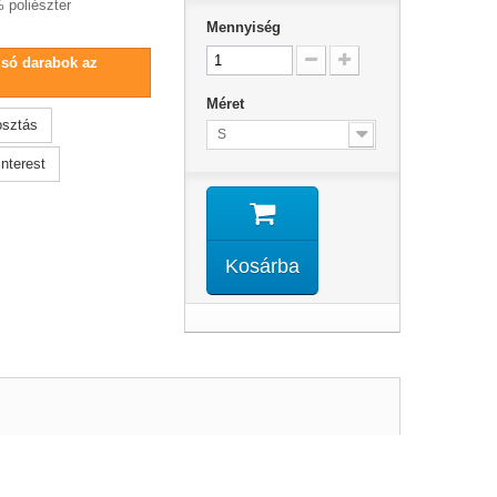
 poliészter
Mennyiség
lsó darabok az
Méret
sztás
S
nterest
Kosárba