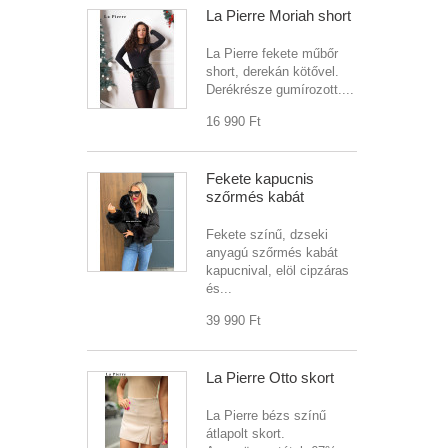
La Pierre Moriah short
La Pierre fekete műbőr
short, derekán kötővel.
Derékrésze gumírozott....
16 990 Ft‎
Fekete kapucnis
szőrmés kabát
Fekete színű, dzseki
anyagú szőrmés kabát
kapucnival, elöl cipzáras
és...
39 990 Ft‎
La Pierre Otto skort
La Pierre bézs színű
átlapolt skort.