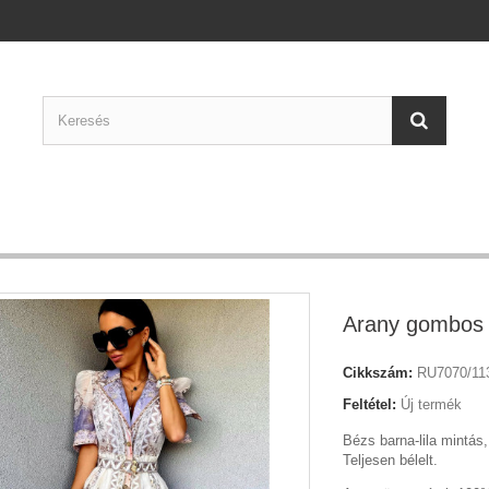
Arany gombos 
Cikkszám:
RU7070/11
Feltétel:
Új termék
Bézs barna-lila mintás,
Teljesen bélelt.