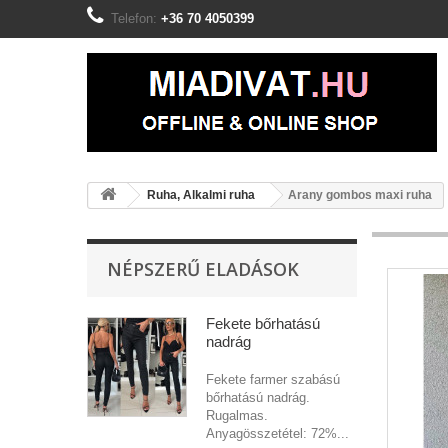
Telefon:
+36 70 4050399
Ruha, Alkalmi ruha
Arany gombos maxi ruha
NÉPSZERŰ ELADÁSOK
Fekete bőrhatású
nadrág
Fekete farmer szabású
bőrhatású nadrág.
Rugalmas.
Anyagösszetétel: 72%...