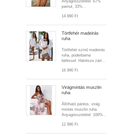
Anyagösszetétel: 67%
pamut, 33%...
14 990 Ft‎
Törtfehér madeirás
ruha
Törtfehér színű madeirás
ruha, púderbarna
béléssel. Hátrésze zárt...
16 990 Ft‎
Virágmintás muszlin
ruha
Állítható pántos, virág
mintás muszlin ruha.
Anyagösszetétel: 100%...
12 990 Ft‎