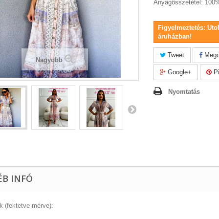
Anyagösszetétel: 100%
Figyelmeztetés: Uto
áruházban!
Tweet
Mego
Nagyobb
Google+
Pi
Nyomtatás
ÉB INFÓ
k (fektetve mérve):