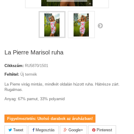
La Pierre Marisol ruha
Cikkszám:
RU5870/1501
Feltétel:
Új termék
La Pierre virág mintás, mindkét oldalán húzott ruha. Hátrésze zárt.
Rugalmas.
Anyag: 67% pamut, 33% polyamid
Figyelmeztetés: Utolsó darabok az áruházban!
Tweet
Megosztás
Google+
Pinterest