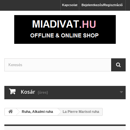
Kapcsolat
Bejelentkezés/Regisztráció
Kosár
(üres)
Ruha, Alkalmi ruha
La Pierre Marisol ruha