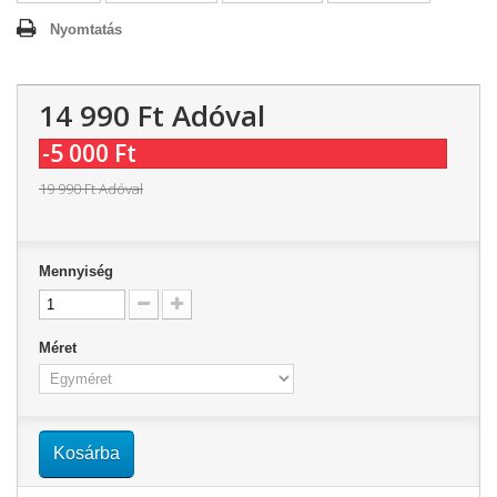
Nyomtatás
14 990 Ft‎
Adóval
-5 000 Ft‎
19 990 Ft‎
Adóval
Mennyiség
Méret
Kosárba