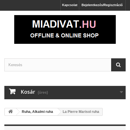
Kapcsolat
Bejelentkezés/Regisztráció
Kosár
(üres)
Ruha, Alkalmi ruha
La Pierre Marisol ruha