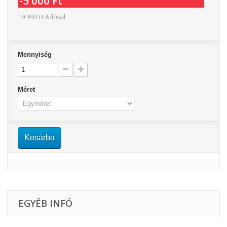
-5 000 Ft‎
19 990 Ft‎
Adóval
Mennyiség
Méret
Kosárba
EGYÉB INFÓ