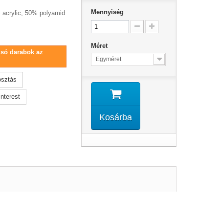
Mennyiség
acrylic, 50% polyamid
Méret
lsó darabok az
Egyméret
sztás
nterest
Kosárba