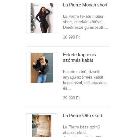
La Pierre Moriah short
La Pierre fekete műbőr
short, derekán kötővel.
Derékrésze gumírozott....
16 990 Ft‎
Fekete kapucnis
szőrmés kabát
Fekete színű, dzseki
anyagú szőrmés kabát
kapucnival, elöl cipzáras
és...
39 990 Ft‎
La Pierre Otto skort
La Pierre bézs színű
átlapolt skort.