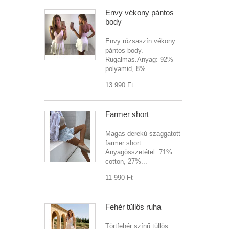
Envy vékony pántos
body
Envy rózsaszín vékony
pántos body.
Rugalmas.Anyag: 92%
polyamid, 8%...
13 990 Ft‎
Farmer short
Magas derekú szaggatott
farmer short.
Anyagösszetétel: 71%
cotton, 27%...
11 990 Ft‎
Fehér tüllös ruha
Törtfehér színű tüllös