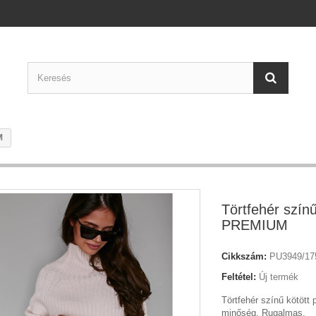
M
Törtfehér színű
PREMIUM
Cikkszám:
PU3949/17
Feltétel:
Új termék
Törtfehér színű kötöt
minőség. Rugalmas.