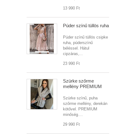
13 990 Ft‎
Púder színű tüllös ruha
Púder színű tüllös csipke
ruha, púderszínű
béléssel. Hátul
cipzáras,...
23 990 Ft‎
Szürke szőrme
mellény PREMIUM
Szürke színű, puha
szőrme mellény, derekán
kötővel. PREMIUM
minőség....
29 990 Ft‎