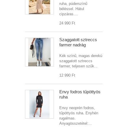
ruha, púderszínű
béléssel. Hátul
cipzáras....
24 990 Ft‎
Szaggatott sztreccs
farmer nadrág
Kék színű, magas derekú
szaggatott sztreccs
farmer, teljesen szűk...
12 990 Ft‎
Envy fodros tűpöttyös
ruha
Envy neoprén fodros,
tűpöttyös ruha. Enyhén
rugalmas.
Anyagösszetétel:...