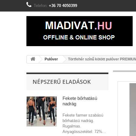
Telefon:
+36 70 4050399
Pulóver
Törtfehér színű kötött pulóver PREMIU
NÉPSZERŰ ELADÁSOK
Fekete bőrhatású
nadrág
Fekete farmer szabású
bőrhatású nadrág.
Rugalmas.
Anyagösszetétel: 72%...