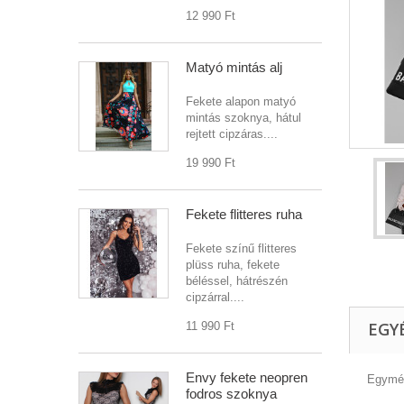
12 990 Ft‎
Matyó mintás alj
Fekete alapon matyó
mintás szoknya, hátul
rejtett cipzáras....
19 990 Ft‎
Fekete flitteres ruha
Fekete színű flitteres
plüss ruha, fekete
béléssel, hátrészén
cipzárral....
EGY
11 990 Ft‎
Envy fekete neopren
Egymér
fodros szoknya