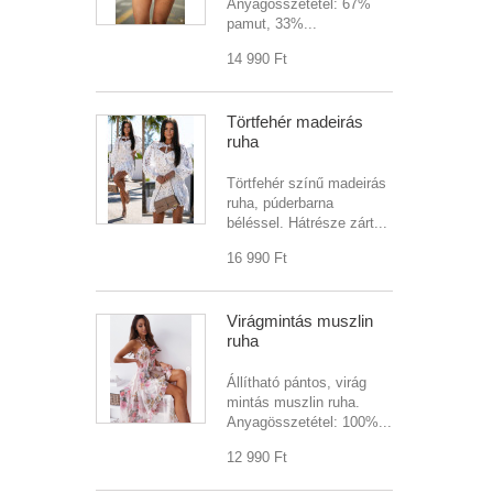
Anyagösszetétel: 67%
pamut, 33%...
14 990 Ft‎
Törtfehér madeirás
ruha
Törtfehér színű madeirás
ruha, púderbarna
béléssel. Hátrésze zárt...
16 990 Ft‎
Virágmintás muszlin
ruha
Állítható pántos, virág
mintás muszlin ruha.
Anyagösszetétel: 100%...
12 990 Ft‎