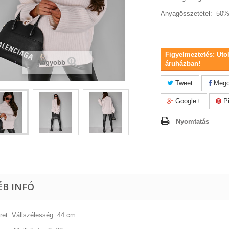
Anyagösszetétel: 50% 
Figyelmeztetés: Uto
Nagyobb
áruházban!
Tweet
Mego
Google+
Pi
Nyomtatás
ÉB INFÓ
et: Vállszélesség: 44 cm