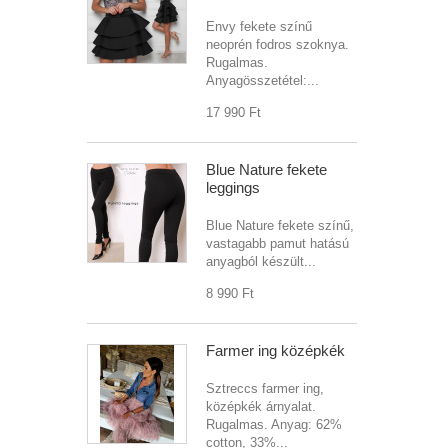
Mel
Envy fekete színű
Der
neoprén fodros szoknya.
Rugalmas.
Csí
Anyagösszetétel:...
Hos
17 990 Ft‎
Ujj
Blue Nature fekete
leggings
Blue Nature fekete színű,
vastagabb pamut hatású
anyagból készült...
8 990 Ft‎
Farmer ing középkék
Sztreccs farmer ing,
középkék árnyalat.
Rugalmas. Anyag: 62%
cotton, 33%...