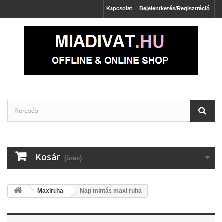
Kapcsolat
Bejelentkezés/Regisztráció
Kosár
(üres)
Maxiruha
Nap mintás maxi ruha