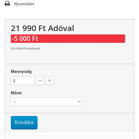
Nyomtatás
21 990 Ft‎
Adóval
-5 000 Ft‎
26 990 Ft‎
Adóval
Mennyiség
Méret
Kosárba