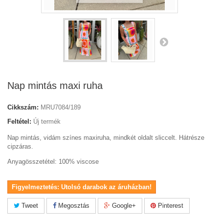
Nap mintás maxi ruha
Cikkszám:
MRU7084/189
Feltétel:
Új termék
Nap mintás, vidám színes maxiruha, mindkét oldalt sliccelt. Hátrésze
cipzáras.
Anyagösszetétel: 100% viscose
Figyelmeztetés: Utolsó darabok az áruházban!
Tweet
Megosztás
Google+
Pinterest