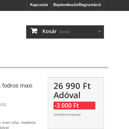
Kapcsolat
Bejelentkezés/Regisztráció
Kosár
(üres)
26 990 Ft‎
 fodros maxi
Adóval
-3 000 Ft‎
611
29 990 Ft‎
Adóval
 maxi ruha, madeirás
tővel.