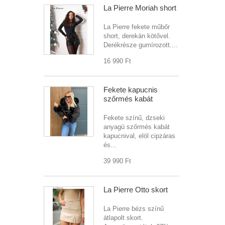
La Pierre Moriah short
La Pierre fekete műbőr
short, derekán kötővel.
Derékrésze gumírozott....
16 990 Ft‎
Fekete kapucnis
szőrmés kabát
Fekete színű, dzseki
anyagú szőrmés kabát
kapucnival, elöl cipzáras
és...
39 990 Ft‎
La Pierre Otto skort
La Pierre bézs színű
átlapolt skort.