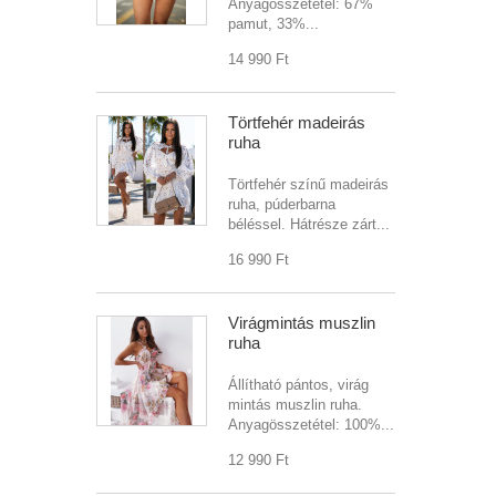
Anyagösszetétel: 67%
pamut, 33%...
14 990 Ft‎
Törtfehér madeirás
ruha
Törtfehér színű madeirás
ruha, púderbarna
béléssel. Hátrésze zárt...
16 990 Ft‎
Virágmintás muszlin
ruha
Állítható pántos, virág
mintás muszlin ruha.
Anyagösszetétel: 100%...
12 990 Ft‎