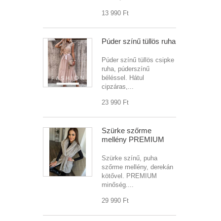
13 990 Ft‎
Púder színű tüllös ruha
Púder színű tüllös csipke
ruha, púderszínű
béléssel. Hátul
cipzáras,...
23 990 Ft‎
Szürke szőrme
mellény PREMIUM
Szürke színű, puha
szőrme mellény, derekán
kötővel. PREMIUM
minőség....
29 990 Ft‎