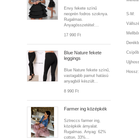
Envy fekete színű
neoprén fodros szoknya.
S-M:
Rugalmas.
Vállsz
Anyagösszetétel:...
Mellbő
17 990 Ft‎
Derékb
Blue Nature fekete
Csípőb
leggings
Ujjhos
Blue Nature fekete színű,
Hossz:
vastagabb pamut hatású
anyagból készült...
8 990 Ft‎
Farmer ing középkék
Sztreccs farmer ing,
középkék árnyalat.
Rugalmas. Anyag: 62%
cotton, 33%...