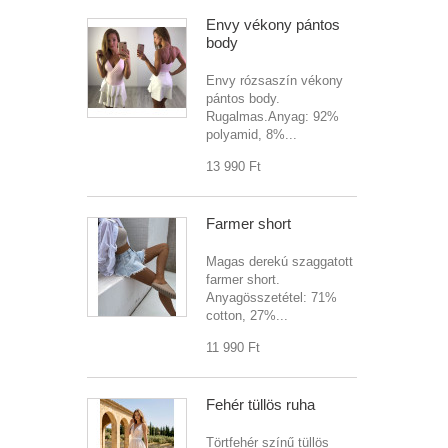
Envy vékony pántos
body
Envy rózsaszín vékony
pántos body.
Rugalmas.Anyag: 92%
polyamid, 8%...
13 990 Ft‎
Farmer short
Magas derekú szaggatott
farmer short.
Anyagösszetétel: 71%
cotton, 27%...
11 990 Ft‎
Fehér tüllös ruha
Törtfehér színű tüllös