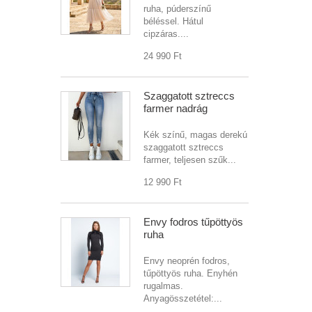
ruha, púderszínű
béléssel. Hátul
cipzáras....
24 990 Ft‎
Szaggatott sztreccs
farmer nadrág
Kék színű, magas derekú
szaggatott sztreccs
farmer, teljesen szűk...
12 990 Ft‎
Envy fodros tűpöttyös
ruha
Envy neoprén fodros,
tűpöttyös ruha. Enyhén
rugalmas.
Anyagösszetétel:...