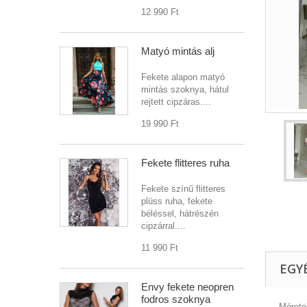
12 990 Ft‎
Matyó mintás alj
Fekete alapon matyó
mintás szoknya, hátul
rejtett cipzáras....
19 990 Ft‎
Fekete flitteres ruha
Fekete színű flitteres
plüss ruha, fekete
béléssel, hátrészén
cipzárral....
11 990 Ft‎
EGY
Envy fekete neopren
fodros szoknya
Mérete