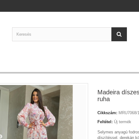
Madeira díszes
ruha
Cikkszám:
MRU7068/1
Feltétel:
Új termék
Selymes anyagú fodros
díszítéssel, derekán kö