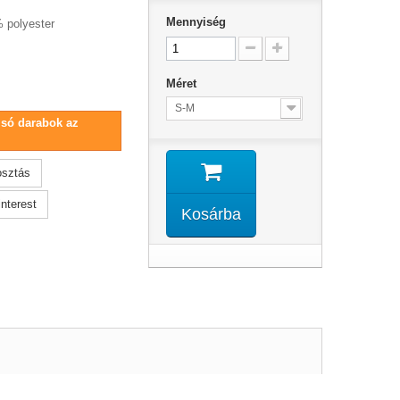
Mennyiség
 polyester
Méret
S-M
lsó darabok az
sztás
nterest
Kosárba