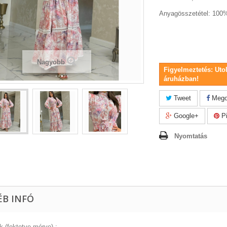
Anyagösszetétel: 100%
Nagyobb
Figyelmeztetés: Uto
áruházban!
Tweet
Mego
Google+
Pi
Nyomtatás
ÉB INFÓ
k (fektetve mérve) :