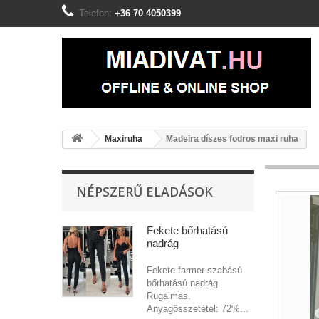
Telefon:
+36 70 4050399
Maxiruha
Madeira díszes fodros maxi ruha
NÉPSZERŰ ELADÁSOK
Fekete bőrhatású
nadrág
Fekete farmer szabású
bőrhatású nadrág.
Rugalmas.
Anyagösszetétel: 72%...