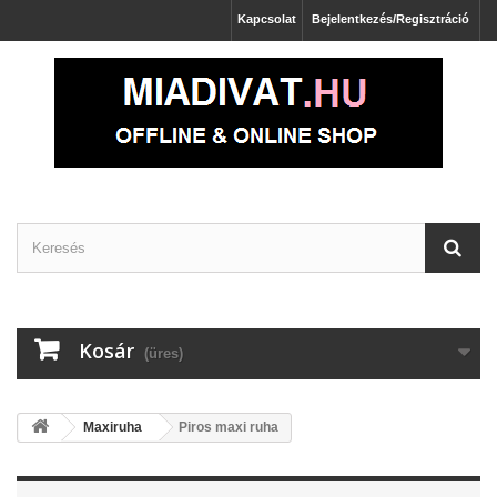
Kapcsolat
Bejelentkezés/Regisztráció
Kosár
(üres)
Maxiruha
Piros maxi ruha