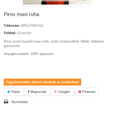
Piros maxi ruha
Cikkszám:
MRU1769/1311
Feltétel:
Új termék
Piros színű muszlin maxi ruha, ezüst strasszokkal. Bélelt, hátrésze
gumírozott.
Anyagösszetétel: 100% polyester
Figyelmeztetés: Utolsó darabok az áruházban!
Tweet
Megosztás
Google+
Pinterest
Nyomtatás