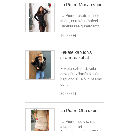
La Pierre Moriah short
La Pierre fekete műbőr
short, derekán kötővel.
Derékrésze gumírozott....
16 990 Ft‎
Fekete kapucnis
szőrmés kabát
Fekete színű, dzseki
anyagú szőrmés kabát
kapucnival, elöl cipzáras
és...
39 990 Ft‎
La Pierre Otto skort
La Pierre bézs színű
átlapolt skort.