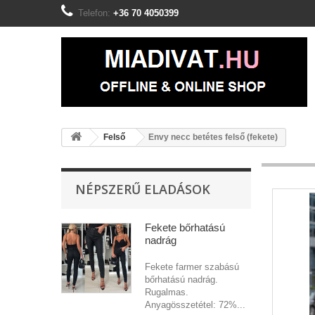
Telefon:
+36 70 4050399
Felső
Envy necc betétes felső (fekete)
NÉPSZERŰ ELADÁSOK
Fekete bőrhatású
nadrág
Fekete farmer szabású
bőrhatású nadrág.
Rugalmas.
Anyagösszetétel: 72%...