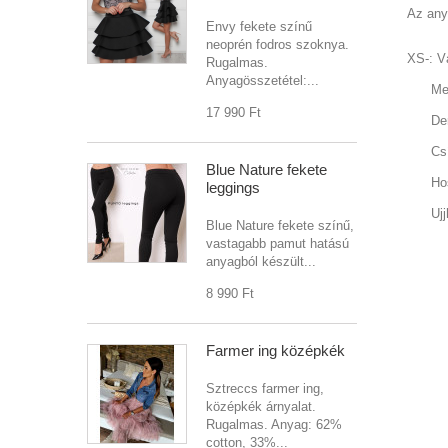
Az any
Envy fekete színű
neoprén fodros szoknya.
XS-: V
Rugalmas.
Anyagösszetétel:...
Mellb
17 990 Ft‎
Derék
Csípő
Blue Nature fekete
Hoss
leggings
Ujjho
Blue Nature fekete színű,
vastagabb pamut hatású
anyagból készült...
8 990 Ft‎
Farmer ing középkék
Sztreccs farmer ing,
középkék árnyalat.
Rugalmas. Anyag: 62%
cotton, 33%...