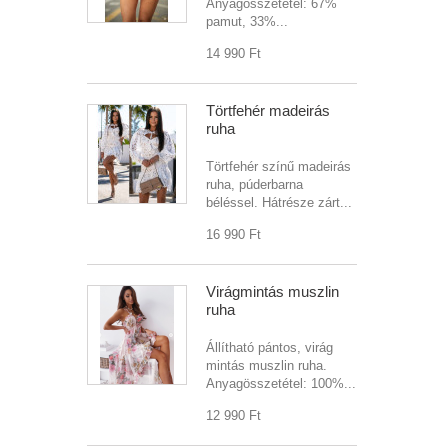
Anyagösszetétel: 67%
pamut, 33%...
14 990 Ft‎
Törtfehér madeirás
ruha
Törtfehér színű madeirás
ruha, púderbarna
béléssel. Hátrésze zárt...
16 990 Ft‎
Virágmintás muszlin
ruha
Állítható pántos, virág
mintás muszlin ruha.
Anyagösszetétel: 100%...
12 990 Ft‎