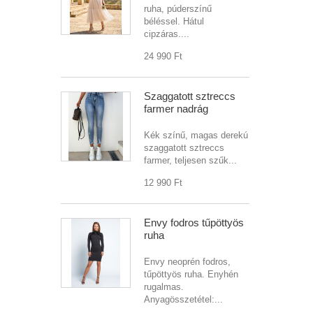
ruha, púderszínű
béléssel. Hátul
cipzáras....
24 990 Ft‎
Szaggatott sztreccs
farmer nadrág
Kék színű, magas derekú
szaggatott sztreccs
farmer, teljesen szűk...
12 990 Ft‎
Envy fodros tűpöttyös
ruha
Envy neoprén fodros,
tűpöttyös ruha. Enyhén
rugalmas.
Anyagösszetétel:...