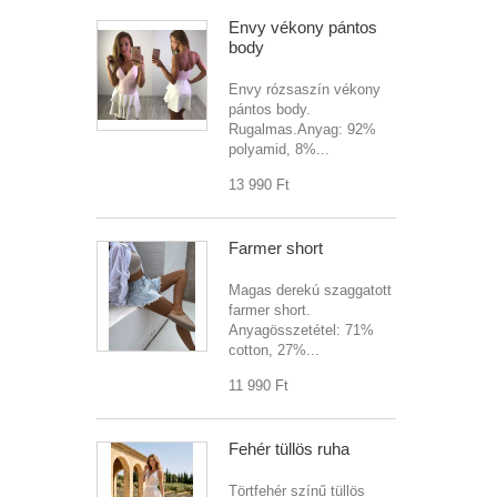
Envy vékony pántos
body
Envy rózsaszín vékony
pántos body.
Rugalmas.Anyag: 92%
polyamid, 8%...
13 990 Ft‎
Farmer short
Magas derekú szaggatott
farmer short.
Anyagösszetétel: 71%
cotton, 27%...
11 990 Ft‎
Fehér tüllös ruha
Törtfehér színű tüllös