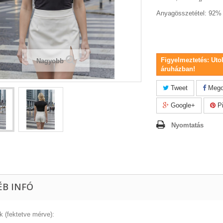
Anyagösszetétel: 92% 
Figyelmeztetés: Uto
Nagyobb
áruházban!
Tweet
Mego
Google+
Pi
Nyomtatás
ÉB INFÓ
k (fektetve mérve):