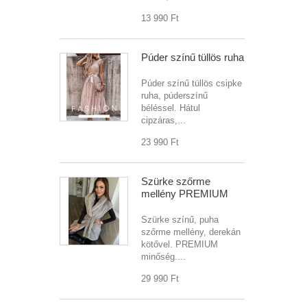
13 990 Ft‎
Púder színű tüllös ruha
Púder színű tüllös csipke
ruha, púderszínű
béléssel. Hátul
cipzáras,...
23 990 Ft‎
Szürke szőrme
mellény PREMIUM
Szürke színű, puha
szőrme mellény, derekán
kötővel. PREMIUM
minőség....
29 990 Ft‎