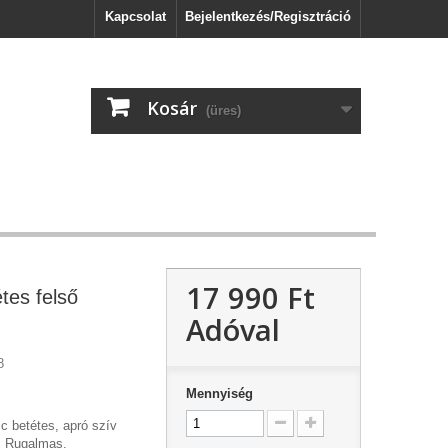
Kapcsolat
Bejelentkezés/Regisztráció
Kosár
(üres)
17 990 Ft‎
tes felső
Adóval
8
Mennyiség
c betétes, apró szív
ő. Rugalmas.