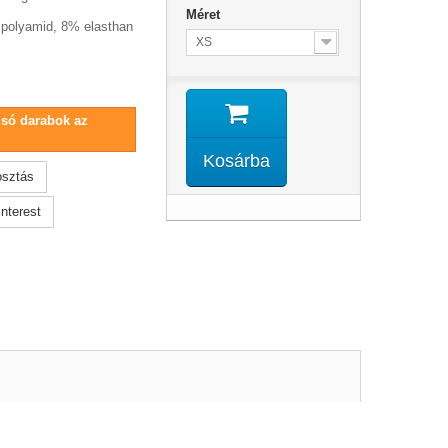
Méret
polyamid, 8% elasthan
XS
lsó darabok az
Kosárba
sztás
nterest