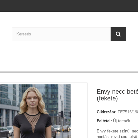
Envy necc beté
(fekete)
Cikkszám:
FE7515/19
Feltétel:
Új termék
Envy fekete színű, nec
mintás, rövid ujjú fels