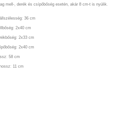
ag mell-, derék és csípőbőség esetén, akár 8 cm-t is nyúlik.
állszélesség: 36 cm
őség: 2x40 cm
bőség: 2x33 cm
bőség: 2x40 cm
z: 58 cm
ssz: 11 cm