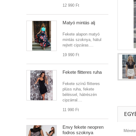
12 990 Ft‎
Matyó mintás alj
Fekete alapon matyó
mintás szoknya, hátul
rejtett cipzáras....
19 990 Ft‎
Fekete flitteres ruha
Fekete színű flitteres
plüss ruha, fekete
béléssel, hátrészén
cipzárral....
11 990 Ft‎
EGY
Envy fekete neopren
Mérete
fodros szoknya