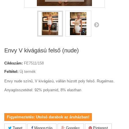
Envy V kivágású felső (nude)
Cikkszám:
FE7511/158
Feltétel:
Új termék
Envy nude színű, V kivágású, vállán húzott poly felső. Rugalmas.
Anyagösszetétel: 92% polyamid, 8% elasthan
Figyelmeztetés: Utolsó darabok az áruházban!
Tweet
Megosztás
Google+
Pinterest