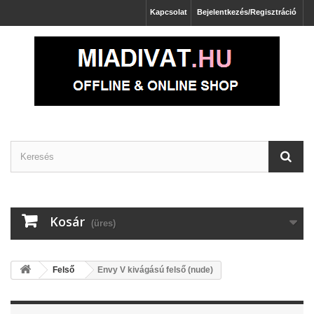
Kapcsolat
Bejelentkezés/Regisztráció
Kosár
(üres)
Felső
Envy V kivágású felső (nude)