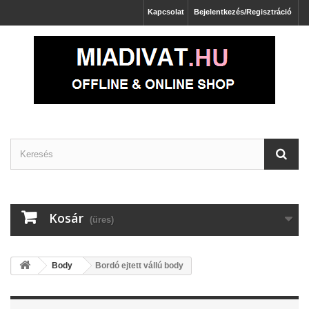
Kapcsolat
Bejelentkezés/Regisztráció
Kosár
(üres)
Body
Bordó ejtett vállú body