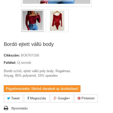
Bordó ejtett vállú body
Cikkszám:
BO6767/166
Feltétel:
Új termék
Bordó színű, ejtett vállú poly body. Rugalmas.
Anyag: 85% polyamid, 15% spandex
Figyelmeztetés: Utolsó darabok az áruházban!
Tweet
Megosztás
Google+
Pinterest
Nyomtatás